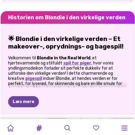
Historien om Blondie i den virkelige verden
🌟 Blondie i den virkelige verden – Et
makeover-, oprydnings- og bagespil!
Velkommen til
Blondie in the Real World
, et
hjertevarmende og stilfuldt
spil for piger
, hvor vores
yndlingsmodeikon forlader sit perfekte dukkeliv for at
udforske den virkelige verden! I dette charmerende og
kreative
pigespil
indser Blondie, at hendes verden er for
perfekt, for lyserød, for skinnende og bare en lille smule for
forudsigelig. Så hun beslutter sig for at bytte glamour ud
med virkeligheden. Men at tilpasse sig det virkelige liv er ikke
så let, som det ser ud! Det er her,
du
kommer ind i billedet. Dit
Læs mere
job? Hjælp Blondie med at tilpasse sig sine nye omgivelser, én
fantastisk aktivitet ad gangen!
Sådan spiller du Blondie i den
BARBIE
ELLIE
AND
ELLIE
BARBIEMANI
EXTREME
ELLIE
OG
ELLIE
-
ELLIE
ELLIES
BRIDEZILLA
virkelige verden
PASTEL
FRIENDS
KINESISK
MAKEOVER:
BEN
DATE
LIVET
I
BOYFRIEND
OVERRASKELSES
ELLIE