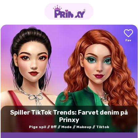
Spiller TikTok Trends: Farvet denim på
Prinxy
Pige spil
Bff
Mode
Makeup
Tiktok