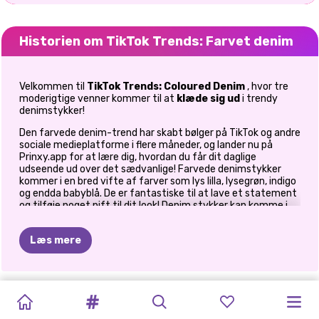
Historien om TikTok Trends: Farvet denim
Velkommen til
TikTok Trends: Coloured Denim
, hvor tre
moderigtige venner kommer til at
klæde sig ud
i trendy
denimstykker!
Den farvede denim-trend har skabt bølger på TikTok og andre
sociale medieplatforme i flere måneder, og lander nu på
Prinxy.app for at lære dig, hvordan du får dit daglige
udseende ud over det sædvanlige! Farvede denimstykker
kommer i en bred vifte af farver som lys lilla, lysegrøn, indigo
og endda babyblå. De er fantastiske til at lave et statement
og tilføje noget pift til dit look! Denim stykker kan komme i
alle mulige former og former - fra ripped jeans til denim
nederdele og jakker. Du kan også lave dem i lag for at skabe
Læs mere
et endnu mere modigt look, så du ikke kan gå galt! Med så
mange muligheder at vælge imellem, kan du gå vild og
udtrykke din indre fashionista. Bliv kreativ og miks og match
dine farvede denimstykker for det perfekte statement-
FASHION
UNICORN
SORORITY
PRINSESSER
SKURKE
2
DATES
BFF'S
SØSTRE
SKURKE
FASHIONISTA
look, mens du spiller
TikTok Trends: Colored Denim-
SKURKEBLOGGER
ÅRETS
spillet
for piger.
BOX:
GLAM
DRESS
UP
FALL
ANIMAL
MOD
MED
FITNESS
SAMMEN
FASHIONISTAE
ÅRET
VERDEN
BERØMTHEDSF