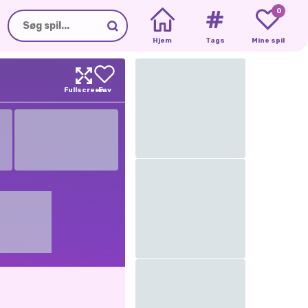
0
Hjem
Tags
Mine spil