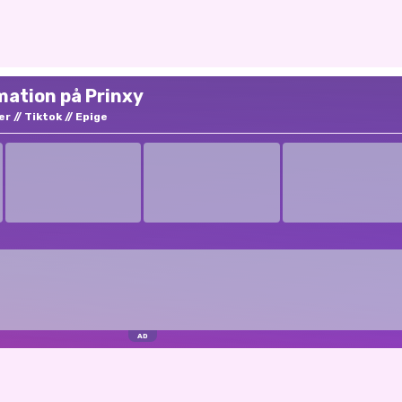
mation på Prinxy
er
Tiktok
Epige