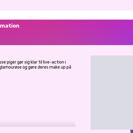
rmation
e piger gør sig klar til live-action i
 glamourøse og gøre deres make up på