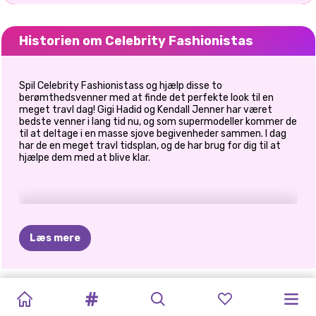
Historien om Celebrity Fashionistas
Spil Celebrity Fashionistass og hjælp disse to
berømthedsvenner med at finde det perfekte look til en
meget travl dag! Gigi Hadid og Kendall Jenner har været
bedste venner i lang tid nu, og som supermodeller kommer de
til at deltage i en masse sjove begivenheder sammen. I dag
har de en meget travl tidsplan, og de har brug for dig til at
hjælpe dem med at blive klar.
Læs mere
CRYPTO
TIKTOK
PRINXY
BILLIE
KARDASHIANS
BRUDEKJOLE
KARDASHIANS
TEENAGE
CELEBRITY
CELEBRITY
CELEBRITY
CELEBRITY
GALS
SUPERMODELLER
DRESS
UP
BLONDE
HOLDER
TIL
UHYGGELIGE
BERØMTHED
WAY
OF
BFFS
GLAMOURØS
FASHIONISTAS