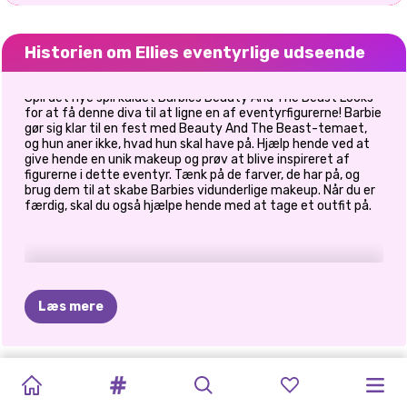
Historien om Ellies eventyrlige udseende
Spil det nye spil kaldet Barbies Beauty And The Beast Looks
for at få denne diva til at ligne en af eventyrfigurerne! Barbie
gør sig klar til en fest med Beauty And The Beast-temaet,
og hun aner ikke, hvad hun skal have på. Hjælp hende ved at
give hende en unik makeup og prøv at blive inspireret af
figurerne i dette eventyr. Tænk på de farver, de har på, og
brug dem til at skabe Barbies vidunderlige makeup. Når du er
færdig, skal du også hjælpe hende med at tage et outfit på.
Læs mere
AVATAR
MAKEUP
TIKTOK
PRINXY
HALLOWEEN
TIKTOK
NISSER
OG
PRINSESSER
ENCHANTED
EN
DORAHS
MAKE
UP
STUDIO
-
BLOMSTERTRE
HOUSE
OF
MAKEUP
VSCO
MAGISKE
SENDT
TIL
FOREST
EVENTYRLIG
EVENTYR
I