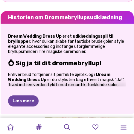
Historien om Drømmebryllupsudklædning
Dream Wedding Dress Up
er et
udklædningsspil til
bryllupper,
hvor du kan skabe fantastiske brudekjoler, style
elegante accessories og indfange uforglemmelige
bryllupsminder i fire magiske ceremonier.
💍 Sig ja til dit drømmebryllup!
Enhver brud fortjener sit perfekte øjeblik, og i
Dream
Wedding Dress Up
er du stylisten bag ethvert magisk "Ja!".
Træd ind i en verden fyldt med romantik, funklende kjoler,
elegante accessories og uforglemmelige fester, mens du
skaber betagende brudelooks på tværs af fire unikke
bryllupstemaer.
Læs mere
Uanset om du altid har drømt om at designe eventyrlige
bryllupper eller blot elsker modespil, lader dette dejlige
brudeeventyr din kreativitet skinne. Bland glamourøse kjoler
PELSAGTIGT
BRYLLUPSUDKLÆDNING
TOCA
LIFE
GOLDIE
INSTA
VINTAGE
MIN
MIT
DRAMA
BRIDEZILLA
ELLIE
med blændende smykker, smukke buketter, stilfulde sko og
elegante frisurer for at skabe det perfekte bryllupsoutfit til
BRYLLUPSFORSLAG
TIL
PIGER
HOME:
ØDELAGDE
MAKEUP:
GLAM
PERFEKTE
PERFEKTE
FOR
ELLIE
BRYLLUP