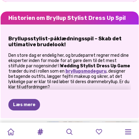
Historien om Bryllup Stylist Dress Up Spil
Bryllupsstylist-påklædningsspil – Skab det
ultimative brudelook!
Den store dag er endelig her, og brudeparret regner med dine
eksperter inden for mode for at gøre dem til det mest
stilfulde par nogensinde! I
Wedding Stylist Dress Up Game
træder du ind i rollen som en
bryllupsmodeguru
, designer
betagende outfits, lægger fejlfri makeup og sikrer, at det
lykkelige par er klar til rød løber
til deres drømmebryllup. Er du
klar til udfordringen?
Trin 1: Klæd brudeparret på i fantastiske
outfits
Læs mere
Et bryllup handler om at se fantastisk ud, og dette par har
brug for din stylingmagi!
SPACECORE
DARK
BRYLLUPSPLA
ASOKA
BRUDEKJOLE
PRINSESSE
PRINSESSE
ELIZAS
ELLIE
NU
OG
PRINSESSE
Brudekjoler og -dragter
– Vælg mellem romantiske
balkjoler, smarte havfruekjoler og elegante jakkesæt til det
GUDINDE
ACADEMIA
OG
MAKEUP
TIL
BRYLLUPSDRAMA
BRYLLUP
HIMMELSKE
BRYLLUP
DA:
ELLIE
BRUDENS