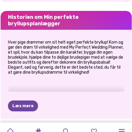
Historien om Min perfekte
bryllupsplanlægger
Hver pige drømmer om sit helt eget perfekte bryllup! Kom og
gør den drøm til virkelighed med My Perfect Wedding Planner,
et spil, hvor du kan tilpasse din karakter, bygge din egen
brudekjole, hjælpe dine to dejlige brudepiger med at vælge de
bedste outfits og derefter dekorere din bryllupsbalsal!
Elegant, sød og farverig, dette er det bedste sted, du får til
at gøre dine bryllupsdrømme til virkelighed!
Læs mere
ARIANA
INSTA
TIANAS
MIN
MIT
PRINSESSE
BRIDEZILLA
PRINSESSE
ELLIE
ELLIE
OG
NU
OG
BFFS