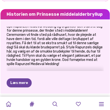
Historien om Prinsesse middelalderbryllup
Spil Rapunzel Medieval Wedding og organiser den største dag
for denne prinsesse, der finder sted i middelalderen!
Ceremonien vil finde sted på rådhuset, hvor de plejede at
have dem i den tid, fordi alle ville deltage i brylluppet af
royalties. Få det til at se ekstra smukt ud til denne særlige
dag! Så skal du klæde brudeparret på. Style Rapunzels dejlige
hår, og vælg en af de smukke brudekjoler til hende, du har til
rådighed. Til Flynn skal du vælge et elegant jakkesæt, et par
hvide handsker og en gylden krone. God fornøjelse med at
spille Rapunzel Medieval Wedding!
Læs mere
ARIANA
INSTA
TIANAS
MIN
MIT
PRINSESSE
BRIDEZILLA
PRINSESSE
ELLIE
ELLIE
OG
NU
OG
BFFS
BRYLLUPSFORBEREDELSE
MAKEUP:
FORÅRSGRØNN
PERFEKTE
PERFEKTE
BRYLLUPSDRA
ELLIE
BRUDEPIGER
BRYLLUP
ELIZA
DA:
BRYLLUPSFORB