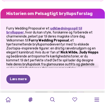
Historien om Pelsagtigt bryllupsforslag
Furry Wedding Proposal er et
udklædningsspil til
bryllupper
, hvor du kan style, forskønne og forberede et
charmerende, pelset par til deres magiske store dag.
Velkommen til
Furry Wedding Proposal
, et
hjertesmeltende bryllupsmodeeventyr med to elskede
Zootopia-inspirerede figurer: en dristig rævebrudgom og en
elegant kaninbrud. Hvis du er fan af
Nick Wilde, Judy Hopps
og bedårende antropomorfe kærlighedshistorier, er du
kommet til det perfekte sted! Dette spil lader dig designe
hele deres bryllupslook fra glamourøse outfits og glødende
makeup til billedskønne frisurer og romantiske
bryllupsscener. Som designer, stylist og historiefortæller på
én gang får du mulighed for at forme deres magiske dag. Jeg
Læs mere
husker stadig første gang, jeg spillede: Judys bløde
pastelmakeup blev fejlfri, men Nicks frisure? Lad os bare
sige, at hans ører ikke var enige med mit førstevalg. Efter at
have eksperimenteret med lysere farver og mere elegante
HEJ
KITTY
FE
SIRENIX
DORAS
MIRAKULØS
PRINSESSE
MARINETTE
SØDT
HOPPYS
PIGER
GÅR
LADYBUG
PIGER
GÅR
outfits faldt alt på plads. Og ærligt talt, det øjeblik med "Ja!
Dette er LOOKET!" er præcis derfor, dette spil føles så
GODNAT
KLÆD
UD
EVENTYR
MARIEHØNE
PÅ
FREAKY
LÆBEDESIGN
OVERRASKELSE
PÅ
FASHION
PÅ
givende.