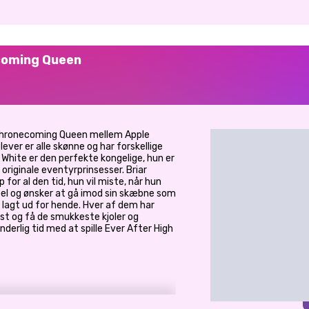
coming Queen
 Thronecoming Queen mellem Apple
ever er alle skønne og har forskellige
White er den perfekte kongelige, hun er
originale eventyrprinsesser. Briar
p for al den tid, hun vil miste, når hun
bel og ønsker at gå imod sin skæbne som
 lagt ud for hende. Hver af dem har
ist og få de smukkeste kjoler og
underlig tid med at spille Ever After High