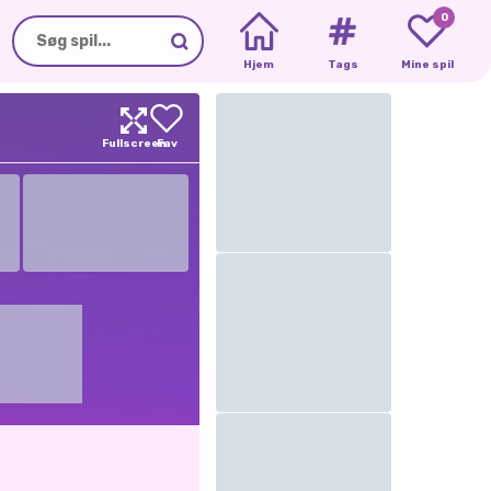
0
Hjem
Tags
Mine spil