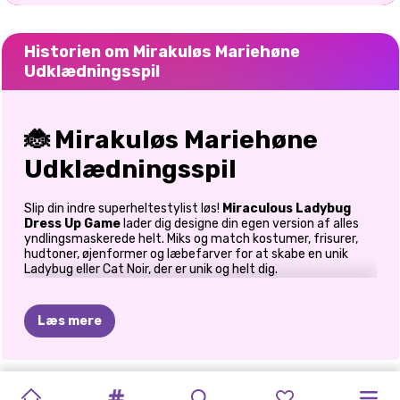
Historien om Mirakuløs Mariehøne
Udklædningsspil
🐞 Mirakuløs Mariehøne
Udklædningsspil
Slip din indre superheltestylist løs!
Miraculous Ladybug
Dress Up Game
lader dig designe din egen version af alles
yndlingsmaskerede helt. Miks og match kostumer, frisurer,
hudtoner, øjenformer og læbefarver for at skabe en unik
Ladybug eller Cat Noir, der er unik og helt dig.
👗 Style din superhelt
Læs mere
Tilpasningsbare jakkesæt:
Vælg klassiske rød-og-
sorte polkaprikker, elegante kattemotiver, futuristisk
glitterudstyr eller variationer med dristige temaer.
FAIRY
LADYBUG
PRIKKET
SØDT
SUPERHELTE
PRIKKET
FAIRYTALE
MONSTER
MARIEHØNE
Frisurer til alle:
Hestehaler, bob-frisurer, lange bølger,
ELLIE:
EN
LADYBUG
PIGER
GÅR
knold – you name it! Skift farver eller tilføj highlights