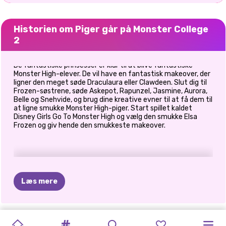
Historien om Piger går på Monster College
2
De fantastiske prinsesser er klar til at blive fantastiske
Monster High-elever. De vil have en fantastisk makeover, der
ligner den meget søde Draculaura eller Clawdeen. Slut dig til
Frozen-søstrene, søde Askepot, Rapunzel, Jasmine, Aurora,
Belle og Snehvide, og brug dine kreative evner til at få dem til
at ligne smukke Monster High-piger. Start spillet kaldet
Disney Girls Go To Monster High og vælg den smukke Elsa
Frozen og giv hende den smukkeste makeover.
Læs mere
PRINCESS
PRINCESSES
BABY
CELEBRITY
BLONDINER
MÅNED
DRESS-UP
BFF:
PRINSESSER
PRINSESSER
SKURKE
ELIZA
OG