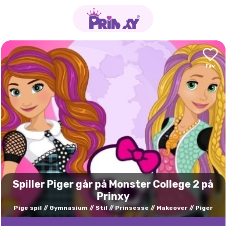
Spiller Piger går på Monster College 2 på
Prinxy
Pige spil
Gymnasium
Stil
Prinsesse
Makeover
Piger