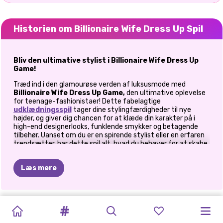
Historien om Billionaire Wife Dress Up Spil
Bliv den ultimative stylist i Billionaire Wife Dress Up
Game!
Træd ind i den glamourøse verden af luksusmode med
Billionaire Wife Dress Up Game,
den ultimative oplevelse
for teenage-fashionistaer! Dette fabelagtige
udklædningsspil
tager dine stylingfærdigheder til nye
højder, og giver dig chancen for at klæde din karakter på i
high-end designerlooks, funklende smykker og betagende
tilbehør. Uanset om du er en spirende stylist eller en erfaren
trendsætter, har dette spil alt, hvad du behøver for at skabe
forbløffende looks, der skriger overdådighed.
Udforsk en verden af milliardærmode
Læs mere
Luksus garderobeskabe venter
WEIRDCORE
BFFS
TIKTOK
TIKTOK
SOMMERFESTIVALER
TIKTOK
HVAD
JEG
SUPERMODEL
HOLOGRAFISKE
ELLIE
-
PRINSESSER
ELLIE
Dyk ned i skabe, der flyder over med luksustøj, elegante kjoler
og avancerede modeartikler. Fra skræddersyede jakkesæt til
MODE
LUXURY
STREET
EFTERÅRSMODE
MODE
TRENDS:
VILLE
FASHION
TENDENSER
LIVET
I
NEON
FASHION
flydende kjoler, har du uendelige muligheder for at skabe det