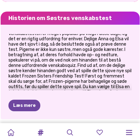
Historien om Søstres venskabstest
Venskabstesten er meget populær på vlogs i disse dage, og
det er en rigtig udfordring for enhver. Dejlige Anna og Elsa vil
have det sjovt i dag, så de besluttede også at prøve denne
test. Pigerne er ikke kun søstre, men også gode kærester. I
betragtning af, at deres forhold havde op- og nedture,
spekulerer vi på, om de ved nok om hinanden til at bestå
denne udfordrende venskabsquiz. Find ud af, om de dejlige
søstre kender hinanden godt ved at spille dette sjove nye spil
kaldet Frozen Sisters Friendship Test! Først og fremmest
skal du sørge for, at Frozen-pigerne har behagelige og søde
outfits, før du spiller dette sjove spil. Du kan vælge til Elsa en
tekstprintet top og et par shorts og til Elsa et par funky
farverige jeans med en over skulderen top. Hvis du vil, kan du
hjælpe dem med at matche deres outfits og vælge en super
Læs mere
lækker forårskjole. Så kommer her quizzen, hvor pigerne skal
give de rigtige svar om deres yndlingshobbyer, fortælle
hemmeligheder om drenge og deres magiske kræfter. Du vil
alligevel nyde det, hvis de giver de forkerte svar! Til sidst
NYTÅRS
ÅH
MIN
BFFS
PRINSESSER
BFFS
KNUS
EN
SØSTRE
BFFS
BEDSTE
ELIZAS
PRINCESS
BLONDINER
handler det om at have det sjovt, så nyd dette friske nye
spil, vi har til dig her!
GLITTER
GOTH
GOLDEN
UGLY
VINTERFERIE
VEN-DAG
NYTÅRSAFTEN
AFTEN
I
VENNER:
HIMMELSKE
RAINBOW
GØR
DET