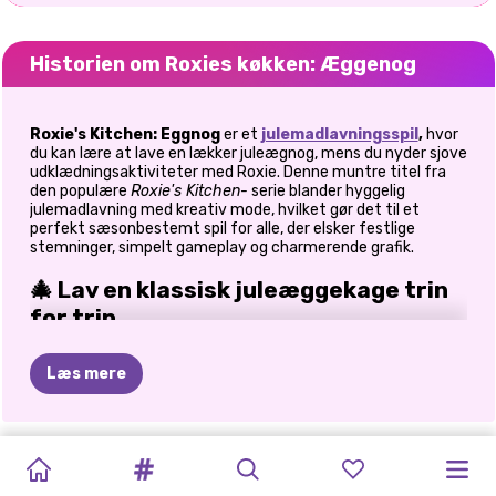
Historien om Roxies køkken: Æggenog
Roxie's Kitchen: Eggnog
er et
julemadlavningsspil
,
hvor
du kan lære at lave en lækker juleægnog, mens du nyder sjove
udklædningsaktiviteter med Roxie. Denne muntre titel fra
den populære
Roxie's Kitchen-
serie blander hyggelig
julemadlavning med kreativ mode, hvilket gør det til et
perfekt sæsonbestemt spil for alle, der elsker festlige
stemninger, simpelt gameplay og charmerende grafik.
🎄 Lav en klassisk juleæggekage trin
for trin
I
Roxie's Kitchen: Eggnog
træder du ind i et varmt køkken
Læs mere
med juletema, hvor Roxie guider dig gennem hvert trin i at
lave en traditionel juleæggekage. Fra at blande ingredienser
til at tilberede den helt rigtige drink, holder spillet tingene
nemme, interaktive og stressfri. Da jeg spillede spillet, føltes
BABY
JULEMADLAVNINGSKOK
JUL
ONET
CAPYBARA
GLÆDELIG
BABY
ELLIE
FASHION
KIKI'S
PINK
KARDASHIANS
BFFS
FROZEN
det virkelig som at følge en venlig juleopskrift med en virtuel
madlavningskammerat. Hvert trin er tydeligt forklaret,
HAZEL
CONNECT
JULESAMMENSMELTNING
JUL
2026
HAZEL
CHRISTMAS
BOX:
CHRISTMAS
HOLDER
VINTERFERIE
CHRISTMAS:
hvilket gør det ideelt for yngre spillere eller alle, der nyder let