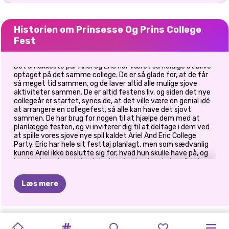
Historien om Prinsesse Og Prins College
Fest
Det smukkeste par Ariel og Eric har været så heldige at blive
optaget på det samme college. De er så glade for, at de får
så meget tid sammen, og de laver altid alle mulige sjove
aktiviteter sammen. De er altid festens liv, og siden det nye
collegeår er startet, synes de, at det ville være en genial idé
at arrangere en collegefest, så alle kan have det sjovt
sammen. De har brug for nogen til at hjælpe dem med at
planlægge festen, og vi inviterer dig til at deltage i dem ved
at spille vores sjove nye spil kaldet Ariel And Eric College
Party. Eric har hele sit festtøj planlagt, men som sædvanlig
kunne Ariel ikke beslutte sig for, hvad hun skulle have på, og
hun har brug for, at du styler hende. Hendes skab er fyldt
med smukke outfits, så kig det igennem og prøv nogle ting
for at se, hvilke der passer bedst til hende. Prøv de søde kjoler
Læs mere
eller mix og match en top og en sød nederdel og tilføj
derefter tilbehør. Gør endelig fotoboksen klar og hjælp
gæsterne med at tage sjove billeder med alverdens sjove
tilbehør og skilte. God fornøjelse med at feste med Ariel og
ISKOLDE
ER
JACK
PHOTOGRAM
GOLDIE
PRINSESSER
CELEBRITY
ELLIE
AND
PRINSESSE
ELLIE
OG
ELLIE
OG
Eric!