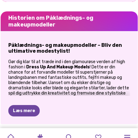
Historien om Påklædnings- og
makeupmodeller
Påklædnings- og makeupmodeller – Bliv den
ultimative modestylist!
Gør dig klar til at træde ind i den glamourøse verden af high
fashion i
Dress Up And Makeup Models
! Dette er din
chance for at forvandle modeller til superstjerner på
landingsbanen med fantastiske outfits, fejlfri makeup og
blændende tilbehør. Uanset om du elsker dristige og
dramatiske looks eller bløde og elegante stilarter, lader dette
spil dig udtrykke din kreativitet og fremvise dine stylistiske
færdigheder! Er du klar til at style, glamme og slå dig vej til
toppen? Lad os dykke ned i den ultimative
fashion
makeover-oplevelse
!
Læs mere
Trin 1: Den perfekte model makeover!
En supermodels look starter med
fejlfri makeup
, og det er
K-POP
SUPERSTAR
BFFS
SUPERMODELLER
NÆSTE
SUPERMODEL
CELEBRITY
BERØMTHEDER
CELEBRITY
CELEBRITY
SKURK
OG
ELLIES
op til dig at skabe den perfekte skønhedstransformation!