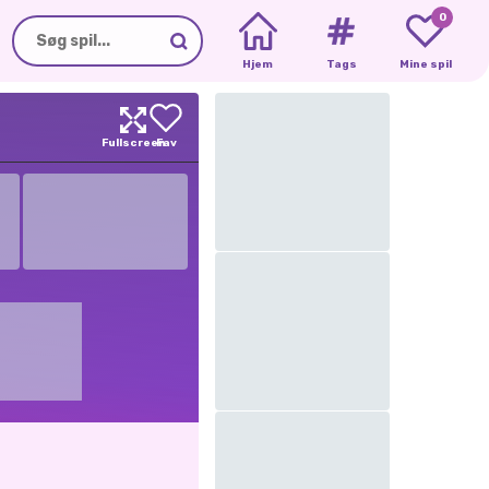
0
Hjem
Tags
Mine spil