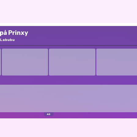
 på Prinxy
Labubu