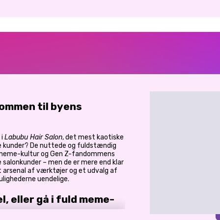
lkommen til byens
 i
Labubu Hair Salon
, det mest kaotiske
ne kunder? De nuttede og fuldstændig
ale meme-kultur og Gen Z-fandommens
 salonkunder – men de er mere end klar
 et arsenal af værktøjer og et udvalg af
ulighederne uendelige.
, eller gå i fuld meme-