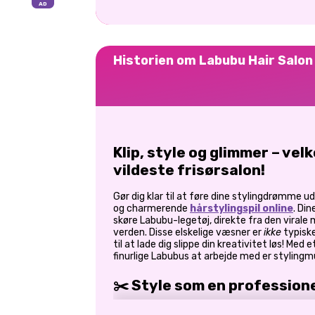
Historien om Labubu Hair Salon
Klip, style og glimmer – ve
vildeste frisørsalon!
Gør dig klar til at føre dine stylingdrømme ud
og charmerende
hårstylingspil online
. Di
skøre Labubu-legetøj, direkte fra den vir
verden. Disse elskelige væsner er
ikke
typiske
til at lade dig slippe din kreativitet løs! Med
finurlige Labubus at arbejde med er stylingm
✂️ Style som en professionel
tilstand