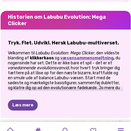
Historien om Labubu Evolution: Mega
Clicker
Tryk. Flet. Udvikl. Hersk Labubu-multiverset.
Velkommen til
Labubu Evolution: Mega Clicker
, den vildeste
blanding af
klikkerkaos
og
væsensammensmeltning
,
du
nogensinde har set. Dette er ikke bare et spil – det er et
vanedannende evolutionsvanvid
, hvor hvert tryk bringer dig
tættere på at låse op for den næste bizarre, kraftfulde og
en smule ude af balance Labubu-væsen. Start med de
sødeste og mærkeligste basisfigurer, sammenføj dubletter,
og klatre dig op ad den evolutionære fødekæde. Jo mere du
klikker, jo hurtigere tjener du. Jo mere du sammenføjer, jo
stærkere bliver dine Labubus. Det er det ultimative inaktive
spil med et mega-mutant-twist.
Læs mere
🔁 Sådan spiller du
Tryk på
dine figurer for at generere øjeblikkelige
LABUBU-
BRAINROT
PIZZABAGER
SKRIV
APT
LOL
MOM'S
HEJ
SUPER
DORAHS
mønter 💰