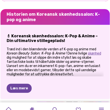
Historien om Koreansk skønhedssalon: K-
pop og anime
💄 Koreansk skønhedssalon: K-Pop & Anime –
Din ultimative stillegeplads!
Træd ind i den blændende verden af K-pop og anime med
Korean Beauty Salon: K-Pop & Anime
! Denne livlige
skønhed
dig mulighed for at slippe din indre stylist løs og skabe
fantastiske looks til håbefulde idoler og anime-stjerner.
Uanset om du er en inkarneret K-pop-fan, anime-entusiast
eller en modebevidst gamer, tilbyder dette spil uendelige
muligheder for at udtrykke din kreativitet.
Sådan spiller du
en koreansk skønhedssalon:
K-pop og anime
Læs mere
🎨 Forvandl din model til en K-popstjerne
Start din stylingrejse ved at vælge en model, der er klar til en
MALEBOG:
K-POP
IDOL
CELEBRITY
BFFS
TEENAGE
PRINSESSER
CELEBRITY
CELEBRITY
BERØMTHED:
KENDISFASHION
glamourøs makeover. Dyk ned i et omfattende