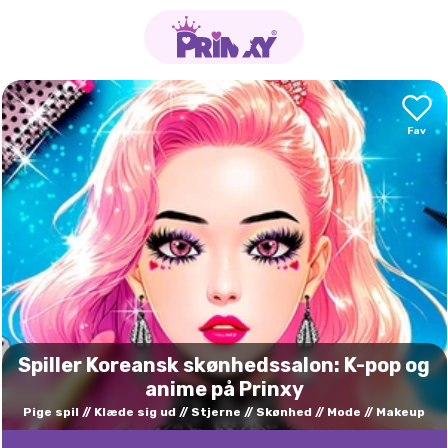
Spiller Koreansk skønhedssalon: K-pop og
anime på Prinxy
Pige spil
Klæde sig ud
Stjerne
Skønhed
Mode
Makeup