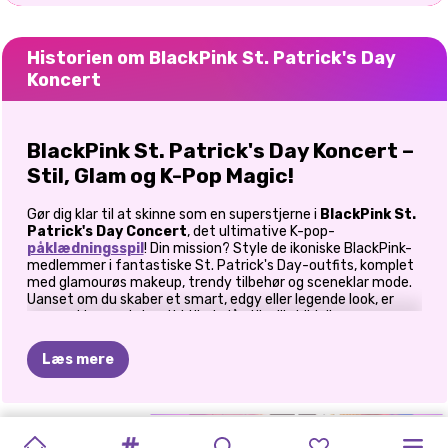
Historien om BlackPink St. Patrick's Day
Koncert
BlackPink St. Patrick's Day Koncert –
Stil, Glam og K-Pop Magic!
Gør dig klar til at skinne som en superstjerne i
BlackPink St.
Patrick's Day Concert
, det ultimative K-pop-
påklædningsspil
! Din mission? Style de ikoniske BlackPink-
medlemmer i fantastiske St. Patrick's Day-outfits, komplet
med glamourøs makeup, trendy tilbehør og sceneklar mode.
Uanset om du skaber et smart, edgy eller legende look, er
scenen klar, og det er tid til at slå stilspillet ihjel!
Trin 1: Vælg dit foretrukne BlackPink-medlem
Læs mere
Hvem er din modemuse? Vælg dit yndlings
BlackPink-idol
,
og gør dig klar til at give dem en forvandling, der stopper
showet!
BLACKPINK
MALEBOG:
K-POP
CELEBRITY
BFFS
NEON
TEENAGE
PRINSESSER
CELEBRITY
KENDISFASHIONISTA
PRINSESSER