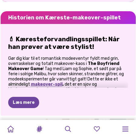
Historien om Kæreste-makeover-spillet
💄 Kæresteforvandlingsspillet: Når
han prøver at være stylist!
Gør dig klar til et romantisk modeeventyr fyldt med grin,
overraskelser og totalt makeover-kaos i
The Boyfriend
Makeover Game
! Tag med Liam og Sophie, et sødt par på
ferie i solrige Malibu, hvor solen skinner, strandene glitrer, og
modeeksperimenter går vanvittigt galt! Dette er ikke et
almindeligt
makeover-spil
,
det er en sjov og
hjertevarmende makeover-udfordring, hvor kæresten tager
kontrol over makeupbørsten og modehylden. Kan han ramme
plet, eller skal du redde dagen? Lad os finde ud af det!
Læs mere
💋 Trin 1: Makeup-uheldet
FRA
NØRD
COLLEGE
MODESHOW:
Det hele starter i skønhedshjørnet! Liam beslutter sig for at
FRA
NØRD
EXTREME
FAIRY'S
FRA
NERD
ELLIE
PRINCESS
MIN
EKSTREM
overraske Sophie ved at lægge hendes makeup for dagen.
TIL
STARS
MAKEOVER-
TIL
SKOLE
MAKEOVER:
Han er selvsikker ... men ikke ligefrem dygtig. Forvent noget
MAGICAL
TIL
FAB:
BOYFRIEND
FACE
FRISKE
MAKEOVER