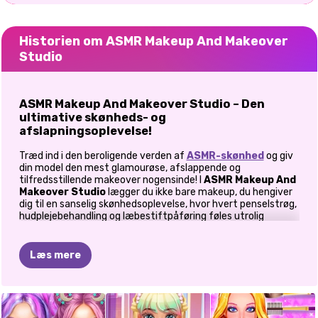
Historien om ASMR Makeup And Makeover
Studio
ASMR Makeup And Makeover Studio – Den
ultimative skønheds- og
afslapningsoplevelse!
Træd ind i den beroligende verden af
ASMR-skønhed
og giv
din model den mest glamourøse, afslappende og
tilfredsstillende makeover nogensinde! I
ASMR Makeup And
Makeover Studio
lægger du ikke bare makeup, du hengiver
dig til en sanselig skønhedsoplevelse, hvor hvert penselstrøg,
hudplejebehandling og læbestiftpåføring føles utrolig
tilfredsstillende. Uanset om du er en makeup-entusiast eller
bare leder efter en stressfri flugt, er dette spil din
skønhedssalon, hvor afslapning møder kreativitet!
Læs mere
Trin 1: Skincare Bliss – Opfrisk og glød!
Enhver stor
makeover
starter med sund, glødende hud! Nyd
ASMR-magien, mens du: