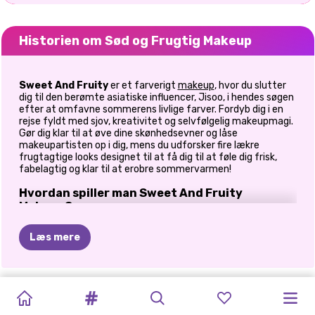
Historien om Sød og Frugtig Makeup
Sweet And Fruity
er et farverigt
makeup
, hvor du slutter
dig til den berømte asiatiske influencer, Jisoo, i hendes søgen
efter at omfavne sommerens livlige farver. Fordyb dig i en
rejse fyldt med sjov, kreativitet og selvfølgelig makeupmagi.
Gør dig klar til at øve dine skønhedsevner og låse
makeupartisten op i dig, mens du udforsker fire lækre
frugtagtige looks designet til at få dig til at føle dig frisk,
fabelagtig og klar til at erobre sommervarmen!
Hvordan spiller man Sweet And Fruity
Makeup?
Gennem hele din makeuprejse vil Jisoo guide dig med vid og
Læs mere
humor og tilbyde tips og tricks, der vil gøre din oplevelse
virkelig uforglemmelig. Begiv dig ind i den pulserende verden
af sød og frugtig makeup, og lås op for dine
makeupartistevner. Uanset om du leder efter et legende
GRADUATION
TIKTOK-
FESTIVAL
GLAM
OG
DRAMA
BLIV
KLAR
BARBIEMANI
MERMAIDCORE
DEN
CRYPTO
FASHION
INSTA
blåbær-look, en forfriskende vandmelontransformation, en
TRENDS:
frisk citrus-makeover eller et fængslende appelsin- og kiwi-
MAKEUP
VIBES
BLANK
ARIANA
MED
MIG:
MAKEUP
TRENDY
GALS
BOX:
GLAM
MAKEUP:
eventyr, tilbyder dette spil det hele. Gør dig klar til at hengive