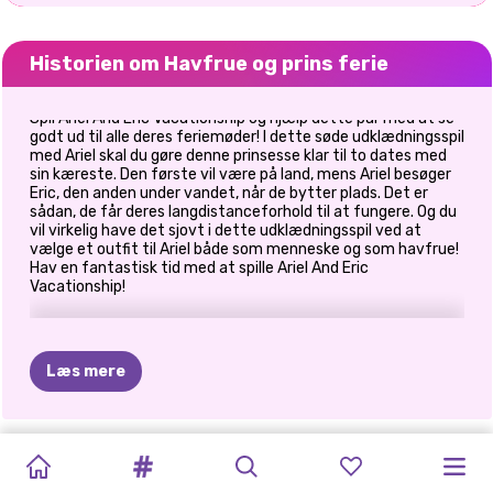
Historien om Havfrue og prins ferie
Spil Ariel And Eric Vacationship og hjælp dette par med at se
godt ud til alle deres feriemøder! I dette søde udklædningsspil
med Ariel skal du gøre denne prinsesse klar til to dates med
sin kæreste. Den første vil være på land, mens Ariel besøger
Eric, den anden under vandet, når de bytter plads. Det er
sådan, de får deres langdistanceforhold til at fungere. Og du
vil virkelig have det sjovt i dette udklædningsspil ved at
vælge et outfit til Ariel både som menneske og som havfrue!
Hav en fantastisk tid med at spille Ariel And Eric
Vacationship!
Læs mere
ISKOLDE
ER
JACK
PHOTOGRAM
GOLDIE
PRINSESSER
CELEBRITY
ELLIE
AND
PRINSESSE
ELLIE
OG
ELLIE
OG
PAR
FROST
LOVERS
CRUSH
DATE
PAR
MÅL
BEN:
EN
BLOOMING
BEN
BEN