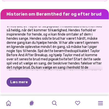
Historien om Berømthed før og efter brud
Vi ved alle, at Taylor er så populær i musikindustrien, men ikke
så heldig, når det kommer til kærlighed. Hendes forhold er
inspirerende for hende, og vi kan finde omtaler af dem i
hendes sange. Hendes sidste brud har været hårdt, måske
denne gang kan du hjælpe hende. Vi har alle været igennem
en lignende oplevelse mindst én gang, så måske har I piger
nogle tips til hende. Spil dette berømthedsspil kaldet Taylor
Before And After Breakup, og hjælp Taylor med at komme
over sit seneste brud med pigeaktiviteter! Start dette søde
spil ved at vælge en sang, der beskriver hendes følelser efter
det nylige brud. Du kan vælge en sang i henhold til de
efterfølgende stadier af et brud. Vælg et hyggeligt outfit at
bo i og nyd hendes fritid. Det ville være fantastisk, hvis du
kan finde en af Taylors killinger for at få hende til at føle sig
Læs mere
bedre. Nu hvor Taylor er klar til at gå videre, kan du forberede
hendes modelook til den næste begivenhed. Vælg en
blændende glitrende kjole med en glam taske. Så fortsæt og
gør hende endnu smukkere med en fabelagtig makeup. Hav
CRYPTO
TIKTOK
PRINXY
BILLIE
KARDASHIANS
BRUDEKJOLE
PRINSESSE
BERØMTHEDER
ELIZA
BERØMTHED
ELLIE
AND
ISDRONNINGEN
det sjovt her med denne seje berømthed!
GALS
SUPERMODELLER
DRESS
UP
BLONDE
HOLDER
TIL
BRYLLUPSDRAMA
SØSTRE
BREAKUP
FØR
OG
BEN:
EN
BRYDER