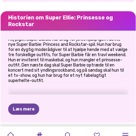
Historien om Super Ellie: Prinsesse og
Rockstar
Hej piger, Super Barbie har brug for jeres hjælp igen i dette
nye Super Barbie: Princess and Rockstar-spil. Hun har brug
for en dygtig moderådgiver til at hjælpe hende med at vælge
tre forskellige outfits, for Super Barbie får en travl weekend.
Hun er inviteret til maskebal, og hun mangler et prinsesse-
outfit. Den næste dag skal Super Barbie optræde til en
koncert med sit yndlingsrockband, og på søndag skal hun til
et tv-show, og hun har brug for et nyt fabelagtigt
superhelte-outfit.
Læs mere
PRINCESS
PRINCESSES
BABY
CELEBRITY
BLONDINER
MÅNED
DRESS-UP
BFF:
PRINSESSER
PRINSESSER
SKURKE
ELIZA
OG