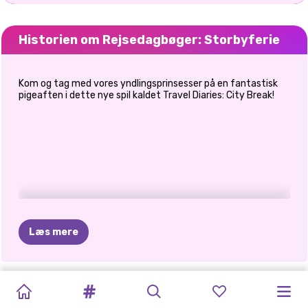
Historien om Rejsedagbøger: Storbyferie
Kom og tag med vores yndlingsprinsesser på en fantastisk
pigeaften i dette nye spil kaldet Travel Diaries: City Break!
Læs mere
MIRUNA'S
LUE
AND
MIRUNAS
ELLIE
PRINSESSE
REJSEGUIDE:
SKURKE
ELLIE
OG
ANNIE
OG
SISTERS
ELLIES
ADVENTURES:
THE
EVENTYR:
SAFARI
TIDSREJSE
CURLY
PÅ
FERIE
ELIZA
I
ELIZA
VACATION
TUR
TIL