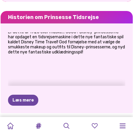
Historien om Prinsesse Tidsrejse
Er dette år 1920 eller måske... 3000? Disney-prinsesserne
har opdaget en tidsrejsemaskine i dette nye fantastiske spil
kaldet Disney Time Travel! God fornøjelse med at vælge de
smukkeste makeup og outfits til Disney-prinsesserne, og nyd
dette nye fantastiske udklædningsspil!
Læs mere
MIRUNA'S
LUE
AND
MIRUNAS
ELLIE
PRINSESSE
REJSEGUIDE:
SKURKE
ELLIE
OG
ANNIE
OG
SISTERS
ELLIES
ADVENTURES:
THE
EVENTYR:
SAFARI
TIDSREJSE
CURLY
PÅ
FERIE
ELIZA
I
ELIZA
VACATION
TUR
TIL