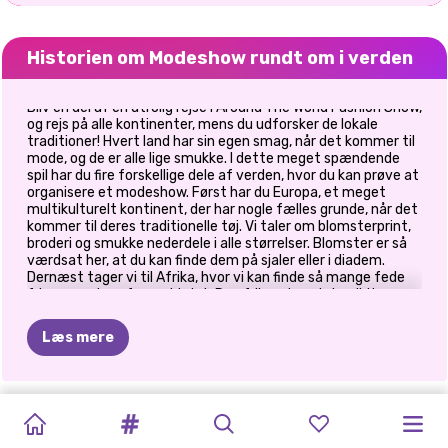
Historien om Modeshow rundt om i verden
Bliv en del af en utrolig rejse i Around The World Fashion Show,
og rejs på alle kontinenter, mens du udforsker de lokale
traditioner! Hvert land har sin egen smag, når det kommer til
mode, og de er alle lige smukke. I dette meget spændende
spil har du fire forskellige dele af verden, hvor du kan prøve at
organisere et modeshow. Først har du Europa, et meget
multikulturelt kontinent, der har nogle fælles grunde, når det
kommer til deres traditionelle tøj. Vi taler om blomsterprint,
broderi og smukke nederdele i alle størrelser. Blomster er så
værdsat her, at du kan finde dem på sjaler eller i diadem.
Dernæst tager vi til Afrika, hvor vi kan finde så mange fede
frisurer og lyse farver i tøjet. De afrikanske print er lidt mere
geometriske, hvilket gør dem så specielle. Oplev resten af
verden gennem mode og hav det sjovt med at spille Around
Læs mere
The World Fashion Show!
MIRUNA'S
LUE
AND
MIRUNAS
ELLIE
PRINSESSE
REJSEGUIDE:
SKURKE
ELLIE
OG
ANNIE
OG
SISTERS
ELLIES
ADVENTURES:
THE
EVENTYR:
SAFARI
TIDSREJSE
CURLY
PÅ
FERIE
ELIZA
I
ELIZA
VACATION
TUR
TIL