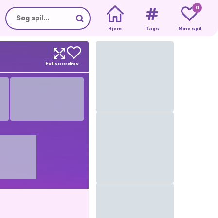
0
Hjem
Tags
Mine spil