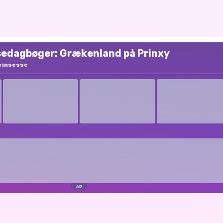
jsedagbøger: Grækenland på Prinxy
rinsesse