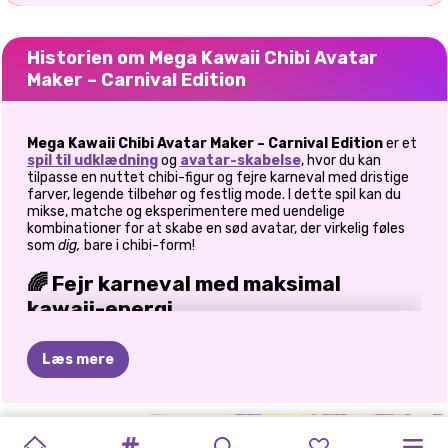
Historien om Mega Kawaii Chibi Avatar
Maker – Carnival Edition
Mega Kawaii Chibi Avatar Maker – Carnival Edition
er et
spil til udklædning
og
avatar-skabelse
, hvor du kan
tilpasse en nuttet chibi-figur og fejre karneval med dristige
farver, legende tilbehør og festlig mode. I dette spil kan du
mikse, matche og eksperimentere med uendelige
kombinationer for at skabe en sød avatar, der virkelig føles
som
dig,
bare i chibi-form!
🌈 Fejr karneval med maksimal
kawaii-energi
Kom i karnevalsstemning med et glædeligt udvalg af helt
Læs mere
nye temaartikler. Den seneste opdatering bringer
32
eksklusive karnevalsartikler
, hvilket gør det nemmere
end nogensinde at designe et iøjnefaldende look. Fra
glitrende masker til farverige vinger tilføjer hvert stykke
GACHA
AVATAR
AVATAR
HELLO
GACHA
CHIBI
GACHA
AVATAR
MIN
KOLDE
personlighed og stil. Jeg prøvede at stable dristige