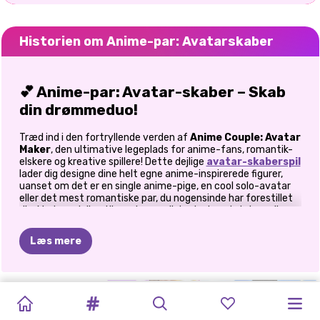
Historien om Anime-par: Avatarskaber
💕 Anime-par: Avatar-skaber – Skab
din drømmeduo!
Træd ind i den fortryllende verden af
Anime Couple: Avatar
Maker
, den ultimative legeplads for anime-fans, romantik-
elskere og kreative spillere! Dette dejlige
avatar-skaberspil
lader dig designe dine helt egne anime-inspirerede figurer,
uanset om det er en single anime-pige, en cool solo-avatar
eller det mest romantiske par, du nogensinde har forestillet
dig. Med uendelige tilpasningsmuligheder kan du bringe dine
drømmefigurer til live i fantastisk anime-stil.
Læs mere
🌟 Hvad gør Anime Couple: Avatar
Maker så sjovt?
HELLO
ANIME-
ANIME-
KOREANSK
MARERIDTSPAR
CELEBRITY
ANIME
MIN
MIN
KOLDE
EMOJIS-
Dette er ikke bare en hvilken som helst avatar-skaber. Det er
MODEVERDEN:
PÅKLÆDNING
et kreativt anime-univers, hvor du kan eksperimentere med
FEST
KITTY
SKØNHEDSSALON:
EVIG
PAR
MÅL
PRINCESS
MANGA-
SÆSON-
looks, mikse og matche tøj og style bedårende par, der stråler