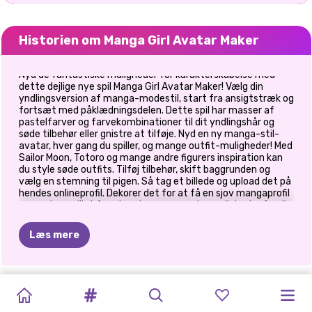
Historien om Manga Girl Avatar Maker
Nyd de fantastiske muligheder for karakterskabelse med
dette dejlige nye spil Manga Girl Avatar Maker! Vælg din
yndlingsversion af manga-modestil, start fra ansigtstræk og
fortsæt med påklædningsdelen. Dette spil har masser af
pastelfarver og farvekombinationer til dit yndlingshår og
søde tilbehør eller gnistre at tilføje. Nyd en ny manga-stil-
avatar, hver gang du spiller, og mange outfit-muligheder! Med
Sailor Moon, Totoro og mange andre figurers inspiration kan
du style søde outfits. Tilføj tilbehør, skift baggrunden og
vælg en stemning til pigen. Så tag et billede og upload det på
hendes onlineprofil. Dekorer det for at få en sjov mangaprofil
og gentag spillet for at nyde mange andre muligheder for din
avatar!
Læs mere
PRINCESS
PRINCESSES
BABY
CELEBRITY
BLONDINER
MÅNED
DRESS-UP
BFF:
PRINSESSER
PRINSESSER
SKURKE
ELIZA
OG
ALL
WHITE
FASHION
DUKKE
WAY
OF
GØR
DET
FOR
MED
BOHEMIAN
TØJ
PATCHWORK
FASHIONISTAER
GOLDIE