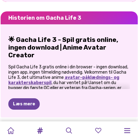
Historien om Gacha Life 3
🌟 Gacha Life 3 - Spil gratis online,
ingen download | Anime Avatar
Creator
Spil Gacha Life 3 gratis online i din browser - ingen download,
ingen app, ingen tilmelding nødvendig. Velkommen til Gacha
Life 3, det ultimative anime
avatar-påklædnings- og
karakterskaberspil
, du har ventet på! Uanset om du
bygger din første OC eller er veteran fra Gacha-serien, er
Gacha Life 3 det mest kraftfulde, mest detaljerede og mest
kreative gacha life maker online gratis - tilgængeligt lige nu
på enhver enhed. Dyk ned i et pulserende univers, hvor
Læs mere
kreativiteten ikke kender grænser, og hvert outfit fortæller
en historie.
TOCA
LIVE
AVATAR
✨ Spilfunktioner du vil elske
AVATAR
LISAS
TB
NATURLIG
AVATAR
LAV
DIN
MIN
KOLDE
WORLD
AVATAR
WORLD:
WORLD
VERDEN:
VERDEN
PIGE
MAKE
UP
EGEN
SÆSON-
👗 Klæd dine figurer på med stil:
Vælg fra en massiv