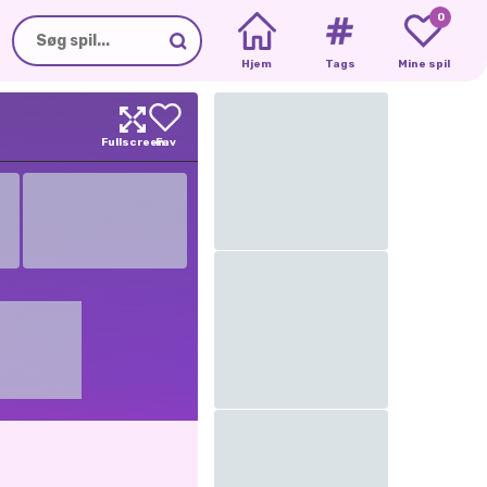
0
Hjem
Tags
Mine spil