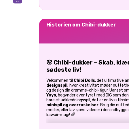
Historien om Chibi-dukker
🌸 Chibi-dukker – Skab, klæd
sødeste liv!
Velkommen til
Chibi Dolls
, det ultimative 
designspil,
hvor kreativitet møder nuttethe
og design din drømme-chibi-figur. Uanset o
Yoyo
, begynder eventyret med DIG som den 
bare et udklædningsspil, det er en livsstilss
minispil og overraskelser
. Brug din nutte
medier, eller lav sjove videoer i den indbyggede
kawaii-magi! 🌈
🏡 Chibi Dolls World – Dit søde, hy