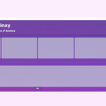
rinxy
ke
Anime