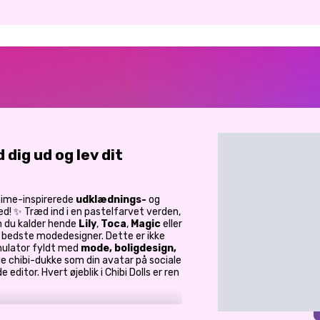
 dig ud og lev dit
anime-inspirerede
udklædnings-
og
d! ✨ Træd ind i en pastelfarvet verden,
m du kalder hende
Lily
,
Toca
,
Magic
eller
bedste modedesigner. Dette er ikke
imulator fyldt med
mode, boligdesign,
de chibi-dukke som din avatar på sociale
 editor. Hvert øjeblik i Chibi Dolls er ren
ggelige paradis