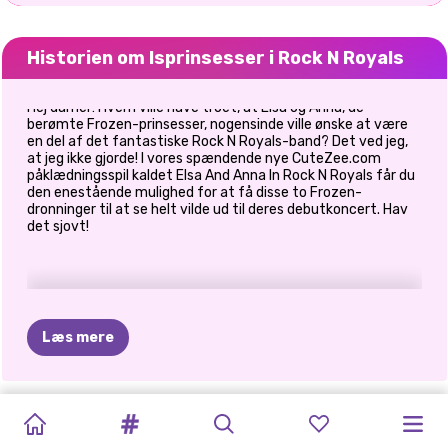
Historien om Isprinsesser i Rock N Royals
Hej damer! Hvem ville have troet, at Elsa og Anna, de
berømte Frozen-prinsesser, nogensinde ville ønske at være
en del af det fantastiske Rock N Royals-band? Det ved jeg,
at jeg ikke gjorde! I vores spændende nye CuteZee.com
påklædningsspil kaldet Elsa And Anna In Rock N Royals får du
den enestående mulighed for at få disse to Frozen-
dronninger til at se helt vilde ud til deres debutkoncert. Hav
det sjovt!
Læs mere
PRINCESS
PRINCESSES
BABY
CELEBRITY
BLONDINER
MÅNED
DRESS-UP
BFF:
PRINSESSER
PRINSESSER
SKURKE
ELIZA
OG
ALL
WHITE
FASHION
DUKKE
WAY
OF
GØR
DET
FOR
MED
BOHEMIAN
TØJ
PATCHWORK
FASHIONISTAER
GOLDIE