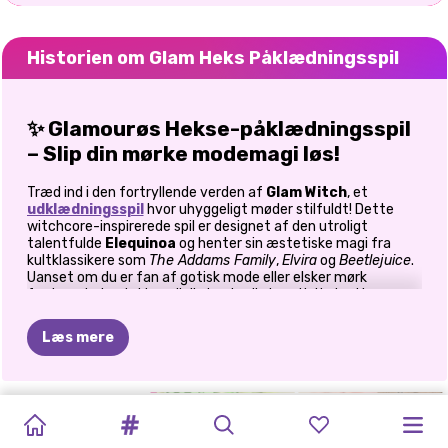
Historien om Glam Heks Påklædningsspil
✨
Glamourøs Hekse-påklædningsspil
– Slip din mørke modemagi løs!
Træd ind i den fortryllende verden af
Glam Witch
, et
udklædningsspil
hvor uhyggeligt møder stilfuldt! Dette
witchcore-inspirerede spil er designet af den utroligt
talentfulde
Elequinoa
og henter sin æstetiske magi fra
kultklassikere som
The Addams Family
,
Elvira
og
Beetlejuice
.
Uanset om du er fan af gotisk mode eller elsker mørk
fantasy, lader dette spil dig kaste din kreativitet ud i
fortryllende outfits og vildt fede looks.
Læs mere
🖤
En Witchcore-modefantasi
I
Glam Witch Dress Up
klæder du ikke bare en figur på, du
skaber en historie. Vælg mellem fascinerende frisurer,
K-POP
ANNAS
HEKS
OG
MAKEUP
JENNER
WITCHY
HALLOWEEN-
UHYGGELIGE
PRINSESSER
MIN
PRINSESSER
mystiske accessories og en begrænset, men kraftfuld
FASHIONISTA
farvepalet af
sort, rød og hvid
, der perfekt indfanger
HUNTER
HISTORIE:
FE
BFF
STUDIO
-
SISTERS
MODERNE
VENNERS
HALLOWEEN
HALLOWEEN
EFTERÅRSAFB