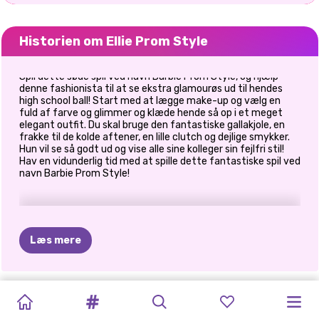
Historien om Ellie Prom Style
Spil dette søde spil ved navn Barbie Prom Style, og hjælp
denne fashionista til at se ekstra glamourøs ud til hendes
high school ball! Start med at lægge make-up og vælg en
fuld af farve og glimmer og klæde hende så op i et meget
elegant outfit. Du skal bruge den fantastiske gallakjole, en
frakke til de kolde aftener, en lille clutch og dejlige smykker.
Hun vil se så godt ud og vise alle sine kolleger sin fejlfri stil!
Hav en vidunderlig tid med at spille dette fantastiske spil ved
navn Barbie Prom Style!
Læs mere
PRINCESS
PRINCESSES
BABY
CELEBRITY
BLONDINER
MÅNED
DRESS-UP
BFF:
PRINSESSER
PRINSESSER
SKURKE
ELIZA
OG
ALL
WHITE
FASHION
DUKKE
WAY
OF
GØR
DET
FOR
MED
BOHEMIAN
TØJ
PATCHWORK
FASHIONISTAER
GOLDIE