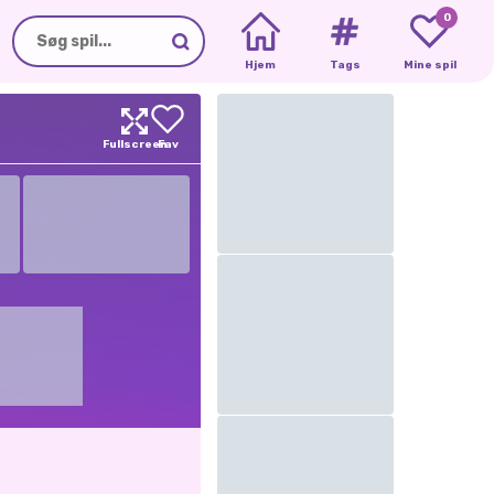
0
Hjem
Tags
Mine spil