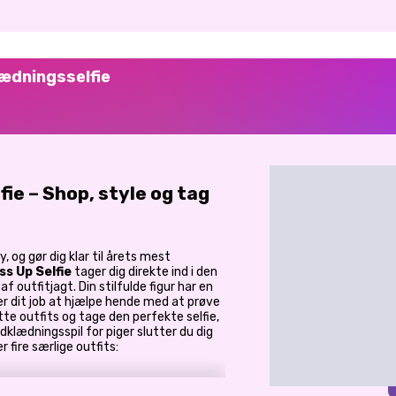
lædningsselfie
fie – Shop, style og tag
, og gør dig klar til årets mest
ss Up Selfie
tager dig direkte ind i den
outfitjagt. Din stilfulde figur har en
 er dit job at hjælpe hende med at prøve
e outfits og tage den perfekte selfie,
 udklædningsspil for piger slutter du dig
 fire særlige outfits: