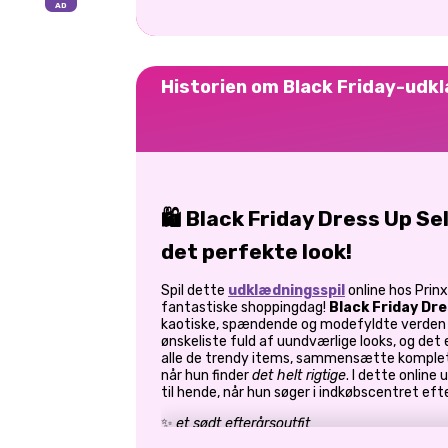
Historien om Black Friday-udk
🛍️
Black Friday Dress Up Sel
det perfekte look!
Spil dette
udklædningsspil
online hos Prinxy
fantastiske shoppingdag!
Black Friday Dre
kaotiske, spændende og modefyldte verden af 
ønskeliste fuld af uundværlige looks, og det
alle de trendy items, sammensætte komplett
når hun finder
det helt rigtige
. I dette online
til hende, når hun søger i indkøbscentret efter
✨
et sødt efterårsoutfit