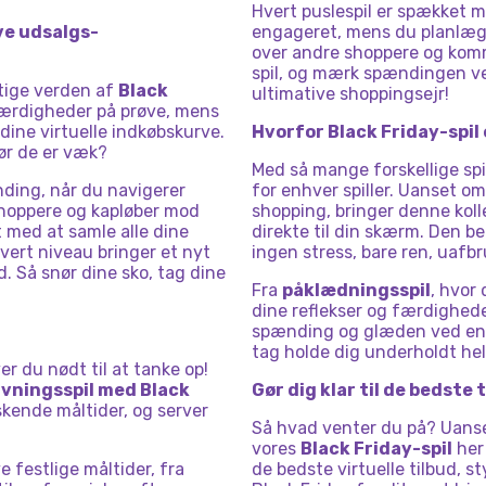
Hvert puslespil er spækket m
ve udsalgs-
engageret, mens du planlægg
over andre shoppere og kom
spil, og mærk spændingen ve
urtige verden af
Black
ultimative shoppingsejr!
færdigheder på prøve, mens
dine virtuelle indkøbskurve.
Hvorfor Black Friday-spil
ør de er væk?
Med så mange forskellige spi
ing, når du navigerer
for enhver spiller. Uanset om
hoppere og kapløber mod
shopping, bringer denne kol
t med at samle alle dine
direkte til din skærm. Den 
vert niveau bringer et nyt
ingen stress, bare ren, uafbr
. Så snør dine sko, tag dine
Fra
påklædningsspil
, hvor 
dine reflekser og færdigheder
spænding og glæden ved en h
tag holde dig underholdt he
r du nødt til at tanke op!
vningsspil med Black
Gør dig klar til de bedste
skende måltider, og server
Så hvad venter du på? Uanset
vores
Black Friday-spil
her 
e festlige måltider, fra
de bedste virtuelle tilbud, st