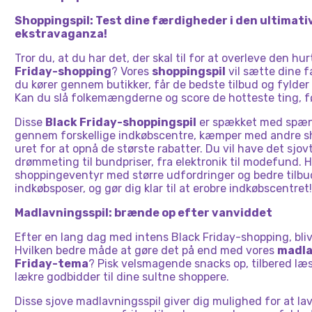
Shoppingspil: Test dine færdigheder i den ultimati
ekstravaganza!
Tror du, at du har det, der skal til for at overleve den h
Friday-shopping
? Vores
shoppingspil
vil sætte dine 
du kører gennem butikker, får de bedste tilbud og fylder 
Kan du slå folkemængderne og score de hotteste ting, f
Disse
Black Friday-shoppingspil
er spækket med spænd
gennem forskellige indkøbscentre, kæmper med andre s
uret for at opnå de største rabatter. Du vil have det sjov
drømmeting til bundpriser, fra elektronik til modefund. H
shoppingeventyr med større udfordringer og bedre tilbud
indkøbsposer, og gør dig klar til at erobre indkøbscentret!
Madlavningsspil: brænde op efter vanviddet
Efter en lang dag med intens Black Friday-shopping, blive
Hvilken bedre måde at gøre det på end med vores
madla
Friday-tema
? Pisk velsmagende snacks op, tilbered læ
lækre godbidder til dine sultne shoppere.
Disse sjove madlavningsspil giver dig mulighed for at lav