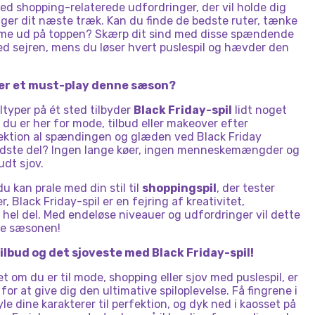
ed shopping-relaterede udfordringer, der vil holde dig
er dit næste træk. Kan du finde de bedste ruter, tænke
me ud på toppen? Skærp dit sind med disse spændende
d sejren, mens du løser hvert puslespil og hævder den
 er et must-play denne sæson?
ltyper på ét sted tilbyder
Black Friday-spil
lidt noget
 du er her for mode, tilbud eller makeover efter
lektion al spændingen og glæden ved Black Friday
bedste del? Ingen lange køer, ingen menneskemængder og
udt sjov.
du kan prale med din stil til
shoppingspil
, der tester
, Black Friday-spil er en fejring af kreativitet,
el del. Med endeløse niveauer og udfordringer vil dette
le sæsonen!
 tilbud og det sjoveste med Black Friday-spil!
 om du er til mode, shopping eller sjov med puslespil, er
for at give dig den ultimative spiloplevelse. Få fingrene i
yle dine karakterer til perfektion, og dyk ned i kaosset på