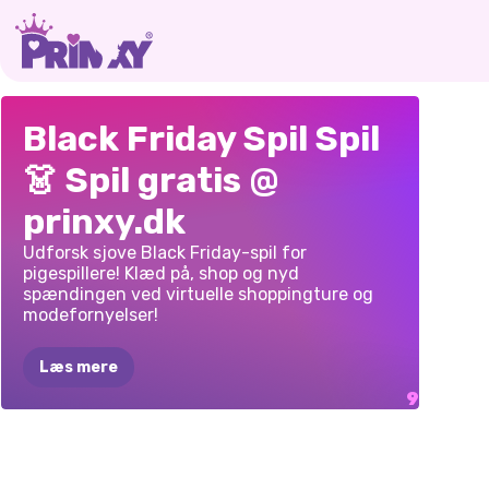
BARBEE
BLACK
BLAC
PRINSESSER
BLACK
FRIDAY:
Black Friday Spil Spil
BLACK
FRIDAY
FRIDAY-
MYST
BLACK
FRIDAY
SHOPPING
UDKLÆDNINGSSELFIE
👗 Spil gratis @
MODE
SALE
RUSH
MANIA
prinxy.dk
Udforsk sjove Black Friday-spil for
pigespillere! Klæd på, shop og nyd
spændingen ved virtuelle shoppingture og
modefornyelser!
Læs mere