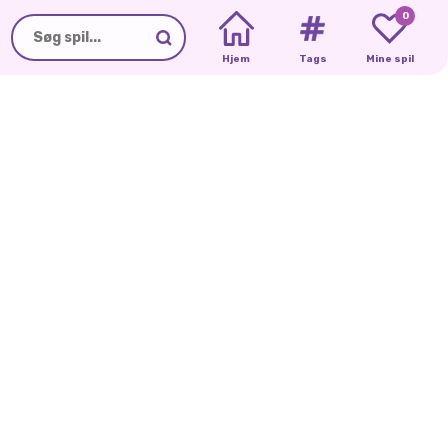
0
Hjem
Tags
Mine spil
BFFS
BLACK
MARINETTE
DAY
FRIDAY
FREAKY
SHOPPING
BLACK
FRIDAY-
UDSALG