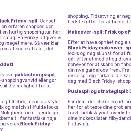
shopping. Tidsstyring er nøg
lack Friday-spil
! Uanset
bedste retter for at holde d
, en erfaren shopper, der
d en hurtig shoppingtur, har
Makeover-spil: Frisk op e
r smag. På Prinxy udgiver vi
Efter at have opnået nogle se
g meget mere. Så vær klar
Black Friday makeover-sp
 om at score aftaler, det
looks og neglekunst for at 
går efter et modigt og dramat
iddet!
behøver for at skabe en fabela
din nye garderobe frem. Fra 
s sjove
påklædningsspil
.
disse spil dig forkæle din ka
-shoppingvanvid eller gør
dag med Black Friday-shopp
spil dig mulighed for at
Puslespil og strategispil:
r
og tilbehør, mens du styler
For dem, der elsker en udfor
ix og match stilfulde looks
her for at teste dine probl
. Mulighederne er uendelige,
travlt butikslayout, overlist
kkerne til fantastiske høje
dine indkøbslister, tilbyder 
, og vores
Black Friday
Friday på.
em!