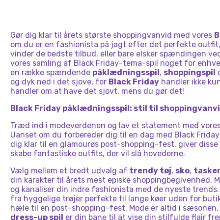
Gør dig klar til årets største shoppingvanvid med vores
B
om du er en fashionista på jagt efter det perfekte outfit
vinder de bedste tilbud, eller bare elsker spændingen ve
vores samling af Black Friday-tema-spil noget for enhve
en række spændende
påklædningsspil
,
shoppingspil
o
og dyk ned i det sjove, for
Black Friday
handler ikke kun
handler om at have det sjovt, mens du gør det!
Black Friday påklædningsspil: stil til shoppingvanv
Træd ind i modeverdenen og lav et statement med vore
Uanset om du forbereder dig til en dag med Black Friday
dig klar til en glamourøs post-shopping-fest, giver disse 
skabe fantastiske outfits, der vil slå hovederne.
Vælg mellem et bredt udvalg af
trendy tøj
,
sko
,
taske
din karakter til årets mest episke shoppingbegivenhed. M
og kanaliser din indre fashionista med de nyeste trends
fra hyggelige trøjer perfekte til lange køer uden for buti
hæle til en post-shopping-fest. Mode er altid i sæsonen
dress-up spil
er din bane til at vise din stilfulde flair fr