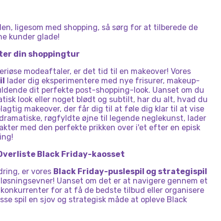
len, ligesom med shopping, så sørg for at tilberede de
ine kunder glade!
fter din shoppingtur
riøse modeaftaler, er det tid til en makeover! Vores
il
lader dig eksperimentere med nye frisurer, makeup-
fuldende dit perfekte post-shopping-look. Uanset om du
isk look eller noget blødt og subtilt, har du alt, hvad du
gtig makeover, der får dig til at føle dig klar til at vise
dramatiske, røgfyldte øjne til legende neglekunst, lader
rakter med den perfekte prikken over i'et efter en episk
ing!
 Overliste Black Friday-kaosset
dring, er vores
Black Friday-puslespil og strategispil
emløsningsevner! Uanset om det er at navigere gennem et
e konkurrenter for at få de bedste tilbud eller organisere
disse spil en sjov og strategisk måde at opleve Black