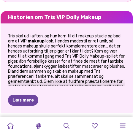
Historien om Tris VIP Dolly Makeup
Tris skal ud i aften, og hun kom til dit makeup studie og bad
om et VIP
makeup
look. Hendes modestil er ret unik, så
hendes makeup skulle perfekt komplementere den... det er
hendes udfordring til jer piger, er I klar til det? Kom og vær
med til at komme i gang med Tris VIP Dolly Makeup-spillet for
piger, åbn forskellige kasser for at finde de mest fantastiske
foundations, øjenskygger, læbestifter, mascaraer og blushes.
Bland dem sammen og skab en makeup med Tris'
præferencer i tankerne, alt skal se sammensat og
gennemtænkt ud. Glem ikke at fuldføre præstationerne for
ekstra sjov! God fornøjelse med at spille
makeup-spil
online
på Prinxy.app!
Læs mere
NYTÅRS
GLAMOUR
SOMMERFESTIV
PRINCESS
POLYNESISK
PRINCESS
PRINSESSE
BFFS
ELLIES
PRINSESSER
NU
OG
PRINSESSER
GLITTER
#STRANDLIV
MODE
ALL
WHITE
PRINSESSE
FIRST
KÆRLIGHEDSFEST
UNICORN
OVERRASKELSE
BAGGÅRDSFEST
DA:
ELIZA
TESELSKAB