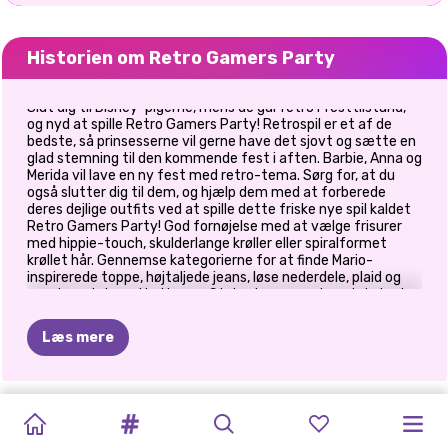
Historien om Retro Gamers Party
Slut dig til Disney-pigerne, mens de går retro i festtilstand,
og nyd at spille Retro Gamers Party! Retrospil er et af de
bedste, så prinsesserne vil gerne have det sjovt og sætte en
glad stemning til den kommende fest i aften. Barbie, Anna og
Merida vil lave en ny fest med retro-tema. Sørg for, at du
også slutter dig til dem, og hjælp dem med at forberede
deres dejlige outfits ved at spille dette friske nye spil kaldet
Retro Gamers Party! God fornøjelse med at vælge frisurer
med hippie-touch, skulderlange krøller eller spiralformet
krøllet hår. Gennemse kategorierne for at finde Mario-
inspirerede toppe, højtaljede jeans, løse nederdele, plaid og
muntre print med høj krave. Style pigerne, og hav det sjovt
med at finde et farverigt outfit til hver af dem. Dernæst skal
du forberede lokalet til festen. Pynt bordet med søde sager,
Læs mere
spillegenstande, et retro fotokamera og en pick-up. Sørg for,
at gardinet er meget farverigt, så de kan tage fantastiske
billeder i fotoboksområdet. Vælg sjove rekvisitter til hver
pige med retrobriller, spilgenstande Mario og Tetris inspireret
NYTÅRS
GLAMOUR
SOMMERFESTIV
PRINCESS
POLYNESISK
PRINCESS
PRINSESSE
BFFS
ELLIES
PRINSESSER
NU
OG
PRINSESSER
til et sjovt touch. Sørg for, at du har det sjovt med pigerne,
og de skaber gode minder sammen! God fornøjelse!
GLITTER
#STRANDLIV
MODE
ALL
WHITE
PRINSESSE
FIRST
KÆRLIGHEDSFEST
UNICORN
OVERRASKELSE
BAGGÅRDSFEST
DA:
ELIZA
TESELSKAB