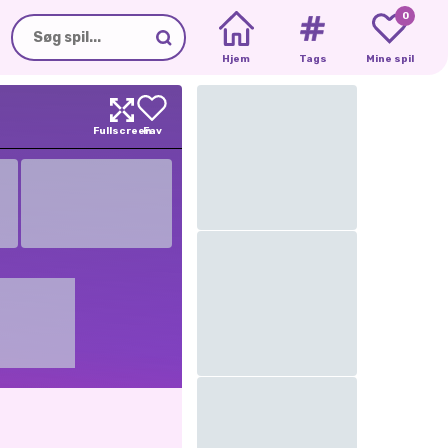
0
Hjem
Tags
Mine spil