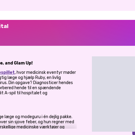
tal
e, and Glam Up!
spillet
, hvor medicinsk eventyr møder
tig læge og hjælp Ruby, en livlig
virus. Din opgave? Diagnosticer hendes
orbered hende til en spændende
it A-spil til hospitalet og
ge læge og modeguru i én dejlig pakke.
over sin sjove feber, og hun regner med
rskellige medicinske værktøjer og
ode igen på ingen tid. Men det er ikke alt