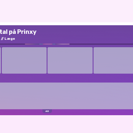
tal på Prinxy
Læge