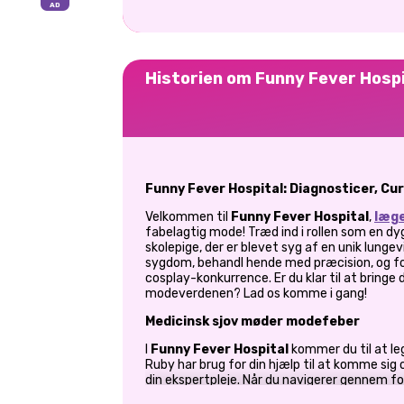
Historien om Funny Fever Hospi
Funny Fever Hospital: Diagnosticer, Cur
Velkommen til
Funny Fever Hospital
,
læge
fabelagtig mode! Træd ind i rollen som en dyg
skolepige, der er blevet syg af en unik lunge
sygdom, behandl hende med præcision, og f
cosplay-konkurrence. Er du klar til at bringe d
modeverdenen? Lad os komme i gang!
Medicinsk sjov møder modefeber
I
Funny Fever Hospital
kommer du til at le
Ruby har brug for din hjælp til at komme sig 
din ekspertpleje. Når du navigerer gennem fo
behandlinger, vil du sikre dig, at Ruby er på f