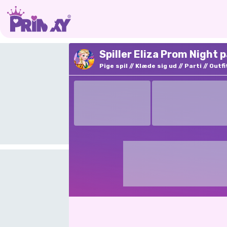
Spiller Eliza Prom Night 
Pige spil
Klæde sig ud
Parti
Outfi