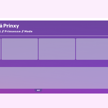
på Prinxy
t
Prinsesse
Mode