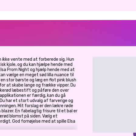
kan ikke vente med at forberede sig. Hun
isk kjole, og du kan hjælpe hende med
t Elsa Prom Night og hjælp hende med at
an vælge en meget sød lilla nuance til
 en stor børste og læg en flot pink blush
 for at skabe lange og frække vipper. Du
kerød læbestift og påføre den over
applikationen er færdig, kan du gå
 Du har et stort udvalg af farverige og
nningen. Mit forslag er den lækre røde
blazer. En fabelagtig frisure til et bal er
serød blomst på siden. Vælg et
rdigt. God fornøjelse med at spille Elsa