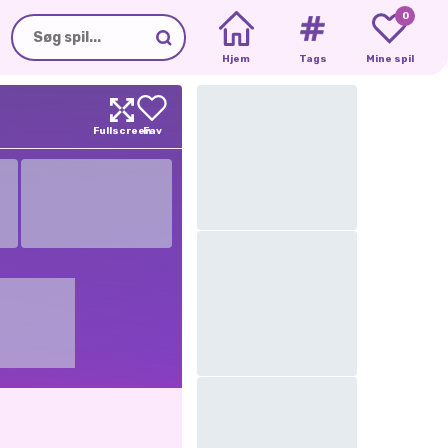
0
Hjem
Tags
Mine spil