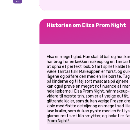
Historien om Eliza Prom Night
Elsa er meget glad. Hun skal til bal, og hun 
har brug for en lækker makeup og en fantast
at opnå et perfekt look. Start spillet kalde
være fantastisk! Makeuppen er først, og du k
lågene og påføre den med en lille børste. Tag
på kinderne og tilføj sort mascara på øjnene
kan også prøve en meget flot nuance af mør
hele læberne. I Elsa Prom Night, når makeup-
videre til næste trin, som er at vælge outfit.
glitrende kjoler, som du kan vælge Frozen dro
kjole med flotte detaljer og en meget sød lilla 
løse krøller, som du kan pynte med en flot ly
glamourøst sæt lilla smykker, og looket er fæ
Prom Night!