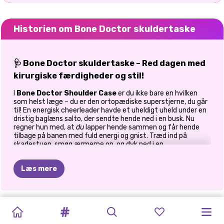
Historien om Bone Doctor skuldertaske
🩺 Bone Doctor skuldertaske – Red dagen med
kirurgiske færdigheder og stil!
I
Bone Doctor Shoulder Case
er du ikke bare en hvilken
som helst læge – du er den ortopædiske superstjerne, du går
til! En energisk cheerleader havde et uheldigt uheld under en
dristig baglæns salto, der sendte hende ned i en busk. Nu
regner hun med, at
du
lapper hende sammen og får hende
tilbage på banen med fuld energi og gnist. Træd ind på
skadestuen, smøg ærmerne op, og dyk ned i en
skulderoperation med høje indsatser, hvor præcision, omhu
og hurtig tænkning er alt. Dette
simulerede lægespil
Læs mere
kombinerer elementer fra virkelige kirurgiske procedurer med
sjovt, interaktivt gameplay. Det er et must-play for alle, der
nogensinde har drømt om at blive læge eller bare elsker
redningsmissioner med et moderigtigt twist!
ASMR-
SPIL
BABY
DOC
ASMR
DRAMA
SKINFLUENCER
ELLIE
HOLD
DIG
PRINSESSERS
🩹 Diagnosticer, behandl og helbred!
BEHANDLING
HAZEL
DARLING
NEGLEBEHANDLING
ARIANA
SKØNHEDSRUTI
SIDDER
SIKKER
OG
SKADESTUE