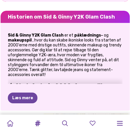
Historien om Sid & Ginny Y2K Glam Clash
Sid & Ginny Y2K Glam Clash
er et
påklædnings-
og
makeupspil
, hvor du kan skabe ikoniske looks fra starten af
2000'erne med dristige outfits, skinnende makeup og trendy
accessories. Gør dig klar til at rejse tilbage til den
uforglemmelige Y2K-æra, hvor moden var frygtløs,
skinnende og fuld af attitude. Sid og Ginny venter på, at dit
stylinggeni forvandler dem til ultimative ikoner fra
2000'erne. Tænk glitter, lavtaljede jeans og statement-
accessories overalt!
💄 Skab fede år 2000-forvandlinger
Træd ind i glamourzonen og løsn din indre stylist.
Læs mere
Påfør blanke læbestifter og glitrende øjenskygger
Eksperimentér med strålende foundations og dristige
looks
POPULÆR
DOLLZ'
MODEKLISTERM
Y2K
MODE
GROOVY
RETRO
ROSIES
PRINCESS
RETRO
ELLIE
Bland glimmer med attitude for den ægte Y2K-
stemning
KVINDE:
UDKLÆDNINGSSPIL
UDKLÆDNINGSSPIL
RETRO
2
ARCADE
MODEUGE
RAINBOW
GAMERS
VINTAGE