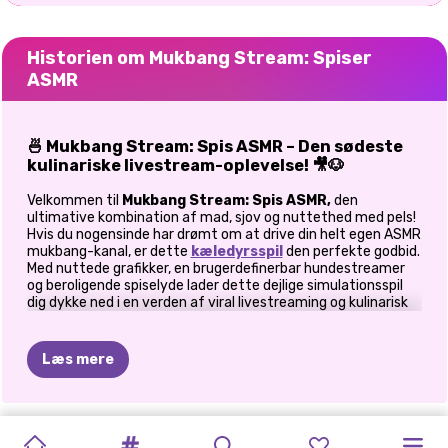
Historien om Mukbang Stream: Spiser
ASMR
🍜 Mukbang Stream: Spis ASMR – Den sødeste
kulinariske livestream-oplevelse! 🎥🐶
Velkommen til
Mukbang Stream: Spis ASMR,
den
ultimative kombination af mad, sjov og nuttethed med pels!
Hvis du nogensinde har drømt om at drive din helt egen ASMR
mukbang-kanal, er dette
kæledyrsspil
den perfekte godbid.
Med nuttede grafikker, en brugerdefinerbar hundestreamer
og beroligende spiselyde lader dette dejlige simulationsspil
dig dykke ned i en verden af viral livestreaming og kulinarisk
kreativitet.
🎬 Bliv en virtuel Mukbang-stjerne
Læs mere
I dette charmerende spil er du ikke bare en streamer – du er
hjernen bag en fluffy foodie med seriøs stjernekraft! Design
ASMR-
ASMR
DESSERT
BUBBLE
MERGE
ASMR
ASMR
REJS
MED
HASSEL
ZOO-
MILKSHAKE
SUPER
din hundefigur med et unikt look, og skab et hyggeligt og
iøjnefaldende livestream-setup, der vil imponere dine seere.