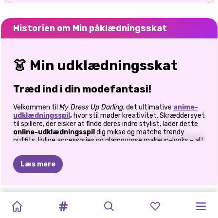
Historien om Min påklædningsskat
👗 Min udklædningsskat
Træd ind i din modefantasi!
Velkommen til
My Dress Up Darling
, det ultimative
anime-
udklædningsspil
,
hvor stil møder kreativitet. Skræddersyet
til spillere, der elsker at finde deres indre stylist, lader dette
online-udklædningsspil
dig mikse og matche trendy
outfits, livlige accessories og glamourøse makeup-looks – alt
sammen inspireret af sød anime-æstetik.
Læs mere
🌸 Trendy stilarter og søde outfits
Opdag en enorm garderobe af stilfulde anime-
inspirerede stykker tøj – nederdele, toppe, jakker og
ANIME-
LABUBU
&
PAPIRPRINSESS
KOREANSK
GACHA
GACHA
CHIBI
GACHA
AVATAR
ANIME
MIN
MANGA
meget mere
Tilbehør med hatte, hårspænder, smykker og kawaii-
PÅKLÆDNING
AVATAR
DUKKEUDKLÆD
SKØNHEDSSALON:
LIFE
2
LIFE
3
DRESS
UP
KLUB
WORLD
PRINCESS
MANGA-
GIRL
rekvisitter, der tilføjer karakter